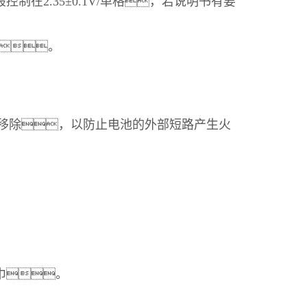
在2.35±0.1V/单格，若说明书有要
。
移除，以防止电池的外部短路产生火
巾。