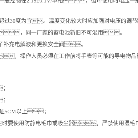
在2.15±0.1V/单格，循环使用时电压一般控制
过30度为宜。温度变化较大时应加强对电压的调节
，同一厂家的蓄电池新旧不可混用。
子补充电解液和更换安全阀。
，操作人员必须在工作前将手表等可能的导电物品
；
；
证5CM以上；
尘时要使用防静电毛巾或吸尘器，严禁使用湿毛