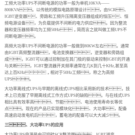
工频大功率UPS不间断电源的功率一般为单机10KVA——
800KVA。以传统的模拟电路原理设计，由SCR、
IGBT逆变器、旁路和工频升压隔离变压器组成的恒压、恒
频电源设备，为负载提供不间断的电力供应。因为整流
器和变压器频率均为工频50Hz，简而言之就叫做工频UPS不
间断电源。
高频大功率UPS不间断电源的功率一般做到80KW左右。通常
由IGBT高频整流器，电池变换器，逆变器和旁路组
成，IGBT可以通过控制加在其门极的驱动来控制IGBT的开通
与关断，IGBT整流器开关频率通常在几K到几十KHz,甚至高
达上百KHz，相对于50Hz工频，称之为高频
UPS。
大功率离线式UPS与早期的离线式UPS相比采用新的技术，技
术上已克服了早期离线式工作方式UPS的缺陷。与在线式UPS
相比具有效率高、节能、电池使用寿命长等优
点。现在的产品已实现模块化、大功率，配备
高速启动发电机后，蓄电池的配备可以大大减少。
三、大功率UPS的应用
大功率UPS电源是由可控硅SCR整流器、IGBT逆变