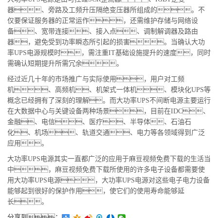
器、旁路及工频升压隔绝变压器所组成的。不
仅要保证服务器的正常运作，还需维护存储与网络设
备、宽带连接、接入点、调制解调器及路由
器，避免受到功率瞬态所引起的损害。当确认大功
率UPS电源规模时，需注重IT基础设施提升的速度，同时
需确认短期提升所需冗余。
经过近几十年的市场推广与实际使用，用户对工频
机、高频机、机架式一体机、模块化UPS等
概念已经拥有了深刻的理解。而大功率UPS不间断电源主要运行
在大数据中心与关键设备两种场景，目前在IDC、
金融、电信、医疗、半导体、石油石
化、机场、轨道交通、电力等各领域得到广泛
应用。
大功率UPS电源其实一直都广泛的应用于麻豆视频免费下载的生活当
中，麻豆视频免费下载所使用的许多电子设备都需要使
用大功率UPS电源，大功率UPS电源对这些电子电力设备
能够起到很好的保护作用，使它们的使用寿命能够延
长。
分享到：