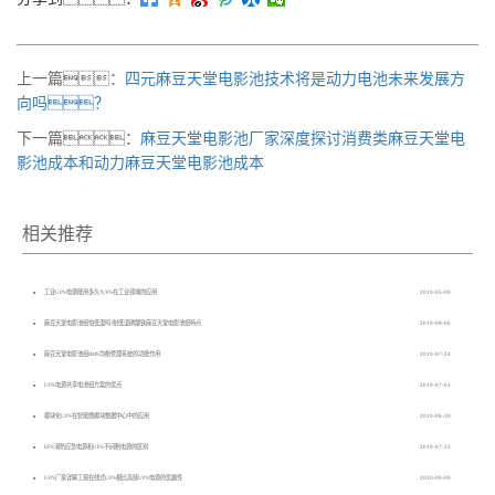
上一篇：
四元麻豆天堂电影池技术将是动力电池未来发展方
向吗？
下一篇：
麻豆天堂电影池厂家深度探讨消费类麻豆天堂电
影池成本和动力麻豆天堂电影池成本
相关推荐
工业UPS电源能用多久?UPS在工业领域的应用
2019-05-09
麻豆天堂电影池组怕低温吗?耐低温磷酸铁麻豆天堂电影池组特点
2019-09-06
麻豆天堂电影池组BMS均衡管理系统的功能作用
2019-07-24
UPS电源共享电池组方案的优点
2019-07-03
模块化UPS在智能微模块数据中心中的应用
2019-08-30
EPS消防应急电源和UPS不间断电源的区别
2019-07-22
UPS厂家详解工频在线式UPS相比高频UPS电源的优越性
2020-09-09