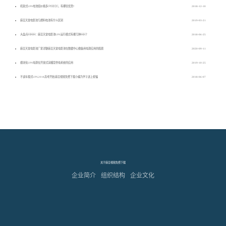
机架式UPS电池组价格多少，有哪些优势?
2018-12-10
麻豆天堂电影池与燃料电池有什么区别
2019-03-21
大盘点：麻豆天堂电影池UPS运行模式有哪几种？
2018-06-25
麻豆天堂电影池厂家详聊麻豆天堂电影池在数据中心做备用电源应用的瓶颈
2020-09-11
模块化UPS电源在开放式演播室供电系统的应用
2019-10-25
不谈车载式UPS,2018高考开始,麻豆视频免费下载小编为学子送上祝福
2018-06-07
关于麻豆视频免费下载
企业简介
组织结构
企业文化