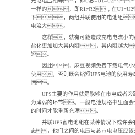
充电电压相等，即U总=U1=U2
一样的，即R1≠R2，在U1=
下，两组并联使用的电池组
电流大。
这样，就有可能造成充电电流小的
盐化更加加大其内阻，其内阻越大
短。
因此，麻豆视频免费下载电气小编
使用，否则既会缩短UPS电池的使用
情。
UPS主要的作用就是能够在市电或者旁路
为薄弱的环节。一般电池规格书里面会说
的时间才能重新充满。
并联UPS蓄电池组在某种情况下或许会
态，他们之间的电压与总市电电压应该