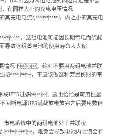
，I1≠I2(因为两组电池的内阻肯定是不会
，在同样大小的充电电压情况
的其充电电流小，内阻小的其充电
，这组电池可能因长期亏电而硫酸
而导致这组蓄电池的使用寿命大大缩
要情况下，绝对不要用两组电池并联
合性能，不应该做这种劳民伤财的事
串联环节过多，这也恰恰是可用性最
在不间断电源UPS满载放电放完之后要用数倍
一市电系统中的两组电池处于并联状
别，难免会导致电池内阻值会有