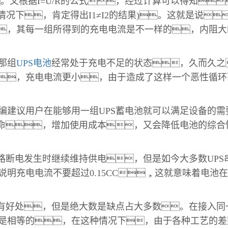
。又根据I=U/R的公式，经过计算可以得知
U2情况下，肯定得出I1≠I2的结果)。这就是说
，其每一组所得到的充电电流是不一样的，内阻大
那组
UPS电池
经常处于充电不足的状态，久而久之
，充电电流更小，由于造成了这样一个恶性循环
建议用户在能够用一组UPS蓄电池就可以满足设备的需
寿命，增加使用成本，又会降低电池的综
断电发生时继续维持供电，但是如今大多数UPS
明充电电流不要超过0.15CC，这就意味着电池
有好处，但是绝大数是缺点占大多数。在接入同
是相等的，在这种情况下，由于各种工艺的差